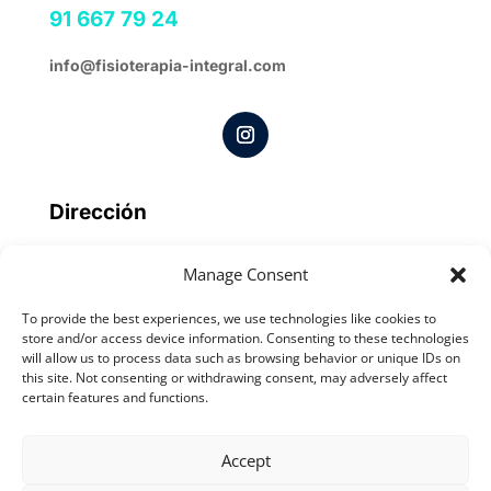
91 667 79 24
info@fisioterapia-integral.com
Dirección
C. María Moliner, 8
, San Sebastián de los Reyes,
Manage Consent
España
To provide the best experiences, we use technologies like cookies to
store and/or access device information. Consenting to these technologies
Horario
will allow us to process data such as browsing behavior or unique IDs on
this site. Not consenting or withdrawing consent, may adversely affect
Lunes a jueves
10:00-14:00 y 16:00-20:00
certain features and functions.
Viernes
10:00-14:00 y 16:00-18:00
Accept