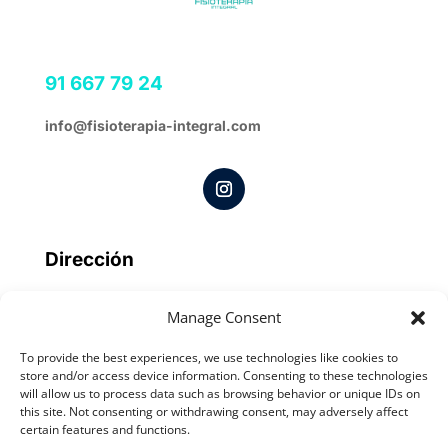
91 667 79 24
info@fisioterapia-integral.com
Dirección
C. María Moliner, 8
, San Sebastián de los Reyes,
Manage Consent
España
To provide the best experiences, we use technologies like cookies to
store and/or access device information. Consenting to these technologies
Horario
will allow us to process data such as browsing behavior or unique IDs on
this site. Not consenting or withdrawing consent, may adversely affect
Lunes a jueves
10:00-14:00 y 16:00-20:00
certain features and functions.
Viernes
10:00-14:00 y 16:00-18:00